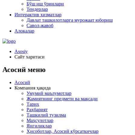
Бўш иш ўринлари
Тендерлар
Интерактив хизматлар
Давлат ташкилотларга мурожаат юбориш
Савол-жавоб
Алоқалар
Asosiy
Сайт харитаси
Асосий меню
Асосий
Компания ҳақида
Умумий маълумотлар
Жамиятнинг предмети ва мақсади
Тарих
Раҳбарият
Ташкилий тузилма
Маҳсулотлар
Янгиликлар
Ҳисоботлар, Асосий кўрсаткичлар