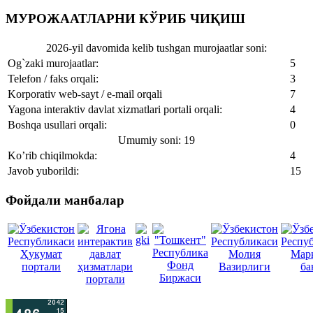
МУРОЖААТЛАРНИ КЎРИБ ЧИҚИШ
2026-yil davomida kelib tushgan murojaatlar soni:
Og`zaki murojaatlar:
5
Telefon / faks orqali:
3
Korporativ web-sayt / e-mail orqali
7
Yagona interaktiv davlat xizmatlari portali orqali:
4
Boshqa usullari orqali:
0
Umumiy soni: 19
Ko’rib chiqilmokda:
4
Javob yuborildi:
15
Фойдали манбалар