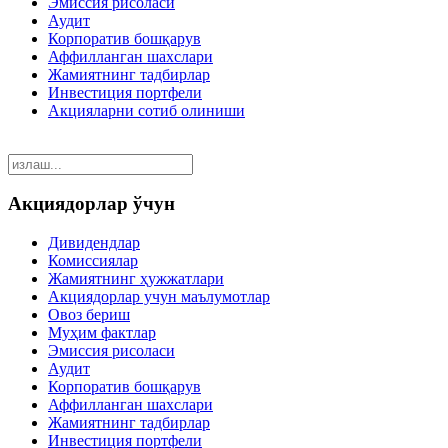
Эмиссия рисоласи
Аудит
Корпоратив бошқарув
Аффилланган шахслари
Жамиятнинг тадбирлар
Инвестиция портфели
Акцияларни сотиб олиниши
Акциядорлар ўчун
Дивидендлар
Комиссиялар
Жамиятнинг ҳужжатлари
Акциядорлар учун маълумотлар
Овоз бериш
Муҳим фактлар
Эмиссия рисоласи
Аудит
Корпоратив бошқарув
Аффилланган шахслари
Жамиятнинг тадбирлар
Инвестиция портфели