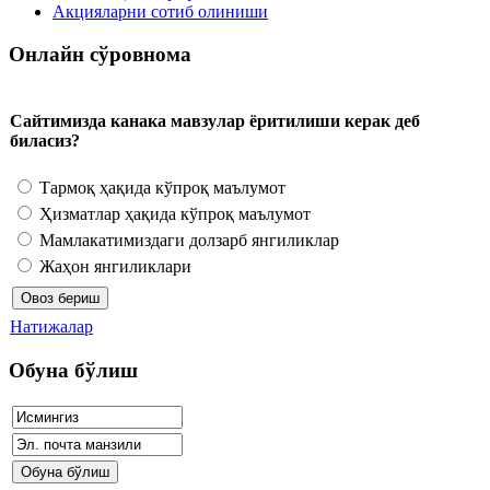
Акцияларни сотиб олиниши
Онлайн сўровнома
Сайтимизда канака мавзулар ёритилиши керак деб
биласиз?
Тармоқ ҳақида кўпроқ маълумот
Ҳизматлар ҳақида кўпроқ маълумот
Мамлакатимиздаги долзарб янгиликлар
Жаҳон янгиликлари
Натижалар
Обуна бўлиш