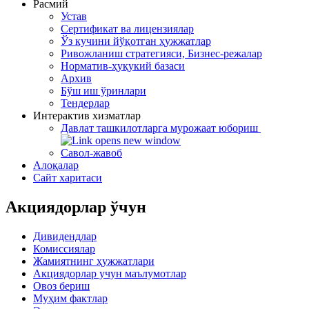
Расмий
Устав
Сертификат ва лицензиялар
Ўз кучини йўқотган ҳужжатлар
Ривожланиш стратегияси, Бизнес-режалар
Норматив-ҳуқукий базаси
Архив
Бўш иш ўринлари
Тендерлар
Интерактив хизматлар
Давлат ташкилотларга мурожаат юбориш
Савол-жавоб
Алоқалар
Сайт харитаси
Акциядорлар ўчун
Дивидендлар
Комиссиялар
Жамиятнинг ҳужжатлари
Акциядорлар учун маълумотлар
Овоз бериш
Муҳим фактлар