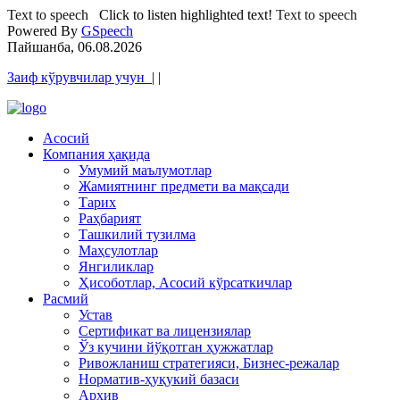
Text to speech
Click to listen highlighted text!
Text to speech
Powered By
GSpeech
Пайшанба, 06.08.2026
Заиф кўрувчилар учун
|
|
Асосий
Компания ҳақида
Умумий маълумотлар
Жамиятнинг предмети ва мақсади
Тарих
Раҳбарият
Ташкилий тузилма
Маҳсулотлар
Янгиликлар
Ҳисоботлар, Асосий кўрсаткичлар
Расмий
Устав
Сертификат ва лицензиялар
Ўз кучини йўқотган ҳужжатлар
Ривожланиш стратегияси, Бизнес-режалар
Норматив-ҳуқукий базаси
Архив