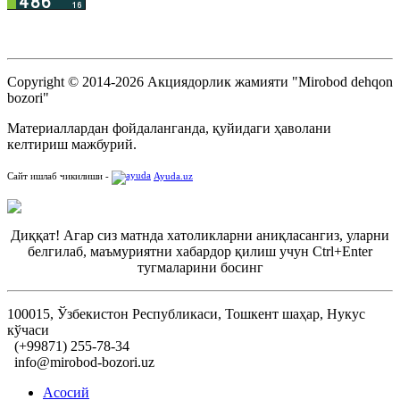
Copyright © 2014-2026 Акциядорлик жамияти "Mirobod dehqon
bozori"
Материаллардан фойдаланганда, қуйидаги ҳаволани
келтириш мажбурий.
Сайт ишлаб чикилиши -
Ayuda.uz
Диққат! Агар сиз матнда хатоликларни аниқласангиз, уларни
белгилаб, маъмуриятни хабардор қилиш учун Ctrl+Enter
тугмаларини босинг
100015, Ўзбекистон Республикаси, Тошкент шаҳар, Нукус
кўчаси
(+99871) 255-78-34
info@mirobod-bozori.uz
Асосий