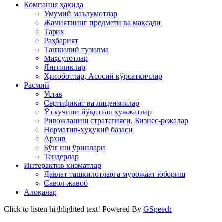
Компания ҳақида
Умумий маълумотлар
Жамиятнинг предмети ва мақсади
Тарих
Раҳбарият
Ташкилий тузилма
Маҳсулотлар
Янгиликлар
Ҳисоботлар, Асосий кўрсаткичлар
Расмий
Устав
Сертификат ва лицензиялар
Ўз кучини йўқотган ҳужжатлар
Ривожланиш стратегияси, Бизнес-режалар
Норматив-ҳуқукий базаси
Архив
Бўш иш ўринлари
Тендерлар
Интерактив хизматлар
Давлат ташкилотларга мурожаат юбориш
Савол-жавоб
Алоқалар
Click to listen highlighted text!
Powered By
GSpeech