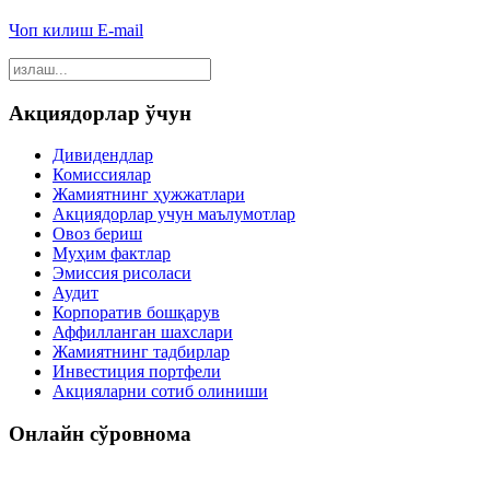
Чоп килиш
E-mail
Акциядорлар ўчун
Дивидендлар
Комиссиялар
Жамиятнинг ҳужжатлари
Акциядорлар учун маълумотлар
Овоз бериш
Муҳим фактлар
Эмиссия рисоласи
Аудит
Корпоратив бошқарув
Аффилланган шахслари
Жамиятнинг тадбирлар
Инвестиция портфели
Акцияларни сотиб олиниши
Онлайн сўровнома