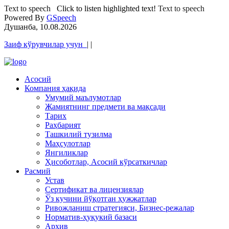
Text to speech
Click to listen highlighted text!
Text to speech
Powered By
GSpeech
Душанба, 10.08.2026
Заиф кўрувчилар учун
|
|
Асосий
Компания ҳақида
Умумий маълумотлар
Жамиятнинг предмети ва мақсади
Тарих
Раҳбарият
Ташкилий тузилма
Маҳсулотлар
Янгиликлар
Ҳисоботлар, Асосий кўрсаткичлар
Расмий
Устав
Сертификат ва лицензиялар
Ўз кучини йўқотган ҳужжатлар
Ривожланиш стратегияси, Бизнес-режалар
Норматив-ҳуқукий базаси
Архив