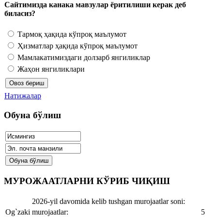
Сайтимизда канака мавзулар ёритилиши керак деб
биласиз?
Тармоқ ҳақида кўпроқ маълумот
Ҳизматлар ҳақида кўпроқ маълумот
Мамлакатимиздаги долзарб янгиликлар
Жаҳон янгиликлари
Натижалар
Обуна бўлиш
МУРОЖААТЛАРНИ КЎРИБ ЧИҚИШ
2026-yil davomida kelib tushgan murojaatlar soni:
Og`zaki murojaatlar:
5