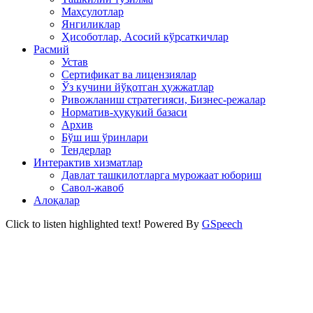
Маҳсулотлар
Янгиликлар
Ҳисоботлар, Асосий кўрсаткичлар
Расмий
Устав
Сертификат ва лицензиялар
Ўз кучини йўқотган ҳужжатлар
Ривожланиш стратегияси, Бизнес-режалар
Норматив-ҳуқукий базаси
Архив
Бўш иш ўринлари
Тендерлар
Интерактив хизматлар
Давлат ташкилотларга мурожаат юбориш
Савол-жавоб
Алоқалар
Click to listen highlighted text!
Powered By
GSpeech