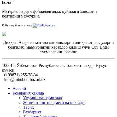
bozori"
Материаллардан фойдаланганда, қуйидаги ҳаволани
келтириш мажбурий.
Сайт ишлаб чикилиши -
Ayuda.uz
Диққат! Агар сиз матнда хатоликларни аниқласангиз, уларни
белгилаб, маъмуриятни хабардор қилиш учун Ctrl+Enter
тугмаларини босинг
100015, Ўзбекистон Республикаси, Тошкент шаҳар, Нукус
кўчаси
(+99871) 255-78-34
info@mirobod-bozori.uz
Асосий
Компания ҳақида
Умумий маълумотлар
Жамиятнинг предмети ва мақсади
Тарих
Раҳбарият
Ташкилий тузилма