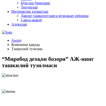
Бўш иш ўринлари
Тендерлар
Интерактив хизматлар
Давлат ташкилотларга мурожаат юбориш
Савол-жавоб
Алоқалар
Asosiy
Компания ҳақида
Ташкилий тузилма
“Миробод дехқон бозори” АЖ-нинг
ташкилий тузилмаси