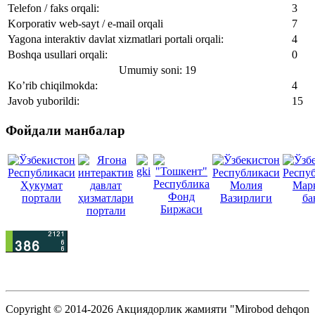
Telefon / faks orqali:
3
Korporativ web-sayt / e-mail orqali
7
Yagona interaktiv davlat xizmatlari portali orqali:
4
Boshqa usullari orqali:
0
Umumiy soni: 19
Ko’rib chiqilmokda:
4
Javob yuborildi:
15
Фойдали манбалар
Copyright © 2014-2026 Акциядорлик жамияти "Mirobod dehqon