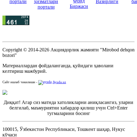
Copyright © 2014-2026 Акциядорлик жамияти "Mirobod dehqon
bozori"
Материаллардан фойдаланганда, қуйидаги ҳаволани
келтириш мажбурий.
Сайт ишлаб чикилиши -
Ayuda.uz
Диққат! Агар сиз матнда хатоликларни аниқласангиз, уларни
белгилаб, маъмуриятни хабардор қилиш учун Ctrl+Enter
тугмаларини босинг
100015, Ўзбекистон Республикаси, Тошкент шаҳар, Нукус
кўчаси