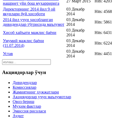
27 Март 2015
Hits: 4203
нашриет уйи бош мухарририга
Директорнинг 2014 йил 9 ой
03 Декабр
Hits: 4568
якунлари буй.хисоботи
2014
2014 йил учун ҳисобланган
03 Декабр
Hits: 5861
дивидендлар тўғрисида маълумот
2014
03 Декабр
Хисоб хайъати мажлис баёни
Hits: 6431
2014
Умумий мажлис баёни
03 Декабр
Hits: 6224
(11.07.2014)
2014
03 Декабр
Устав
Hits: 4451
2014
Акциядорлар ўчун
Дивидендлар
Комиссиялар
Жамиятнинг ҳужжатлари
Акциядорлар учун маълумотлар
Овоз бериш
Муҳим фактлар
Эмиссия рисоласи
Аудит