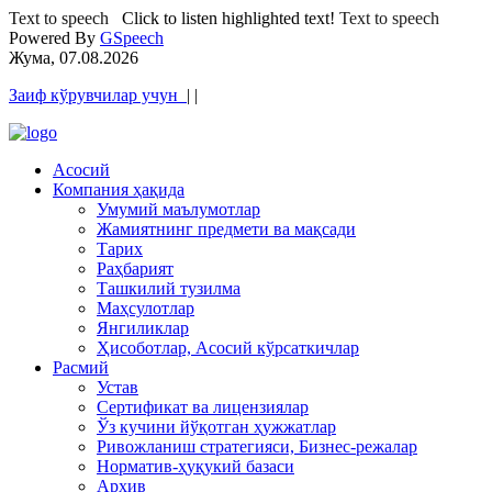
Text to speech
Click to listen highlighted text!
Text to speech
Powered By
GSpeech
Жума, 07.08.2026
Заиф кўрувчилар учун
|
|
Асосий
Компания ҳақида
Умумий маълумотлар
Жамиятнинг предмети ва мақсади
Тарих
Раҳбарият
Ташкилий тузилма
Маҳсулотлар
Янгиликлар
Ҳисоботлар, Асосий кўрсаткичлар
Расмий
Устав
Сертификат ва лицензиялар
Ўз кучини йўқотган ҳужжатлар
Ривожланиш стратегияси, Бизнес-режалар
Норматив-ҳуқукий базаси
Архив