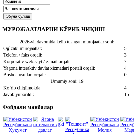
МУРОЖААТЛАРНИ КЎРИБ ЧИҚИШ
2026-yil davomida kelib tushgan murojaatlar soni:
Og`zaki murojaatlar:
5
Telefon / faks orqali:
3
Korporativ web-sayt / e-mail orqali
7
Yagona interaktiv davlat xizmatlari portali orqali:
4
Boshqa usullari orqali:
0
Umumiy soni: 19
Ko’rib chiqilmokda:
4
Javob yuborildi:
15
Фойдали манбалар