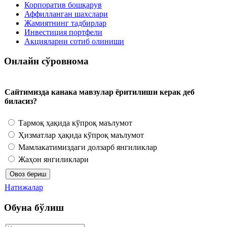
Корпоратив бошқарув
Аффилланган шахслари
Жамиятнинг тадбирлар
Инвестиция портфели
Акцияларни сотиб олиниши
Онлайн сўровнома
Сайтимизда канака мавзулар ёритилиши керак деб
биласиз?
Тармоқ ҳақида кўпроқ маълумот
Ҳизматлар ҳақида кўпроқ маълумот
Мамлакатимиздаги долзарб янгиликлар
Жаҳон янгиликлари
Натижалар
Обуна бўлиш