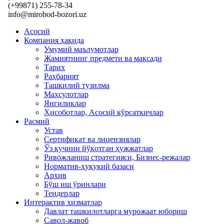
(+99871) 255-78-34
info@mirobod-bozori.uz
Асосий
Компания ҳақида
Умумий маълумотлар
Жамиятнинг предмети ва мақсади
Тарих
Раҳбарият
Ташкилий тузилма
Маҳсулотлар
Янгиликлар
Ҳисоботлар, Асосий кўрсаткичлар
Расмий
Устав
Сертификат ва лицензиялар
Ўз кучини йўқотган ҳужжатлар
Ривожланиш стратегияси, Бизнес-режалар
Норматив-ҳуқукий базаси
Архив
Бўш иш ўринлари
Тендерлар
Интерактив хизматлар
Давлат ташкилотларга мурожаат юбориш
Савол-жавоб