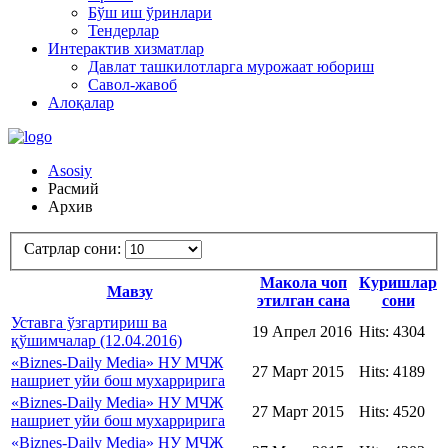
Бўш иш ўринлари
Тендерлар
Интерактив хизматлар
Давлат ташкилотларга мурожаат юбориш
Савол-жавоб
Алоқалар
Asosiy
Расмий
Архив
Сатрлар сони:
Макола чоп
Куришлар
Мавзу
этилган сана
сони
Уставга ўзгартириш ва
19 Апрел 2016
Hits: 4304
қўшимчалар (12.04.2016)
«Biznes-Daily Media» НУ МЧЖ
27 Март 2015
Hits: 4189
нашриет уйи бош мухарририга
«Biznes-Daily Media» НУ МЧЖ
27 Март 2015
Hits: 4520
нашриет уйи бош мухарририга
«Biznes-Daily Media» НУ МЧЖ