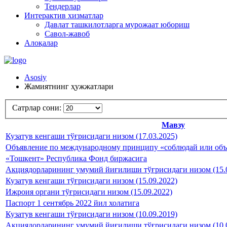
Тендерлар
Интерактив хизматлар
Давлат ташкилотларга мурожаат юбориш
Савол-жавоб
Алоқалар
Asosiy
Жамиятнинг ҳужжатлари
Сатрлар сони:
Мавзу
Кузатув кенгаши тўғрисидаги низом (17.03.2025)
Объявление по международному принципу «соблюдай или объяс
«Тошкент» Республика Фонд биржасига
Акциядорларининг умумий йиғилиши тўғрисидаги низом (15.0
Кузатув кенгаши тўғрисидаги низом (15.09.2022)
Ижроия органи тўғрисидаги низом (15.09.2022)
Паспорт 1 сентябрь 2022 йил холатига
Кузатув кенгаши тўғрисидаги низом (10.09.2019)
Акциядорларининг умумий йиғилиши тўғрисидаги низом (10.0