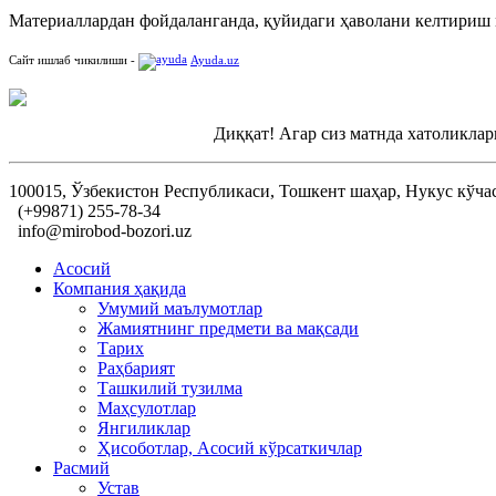
Материаллардан фойдаланганда, қуйидаги ҳаволани келтириш
Сайт ишлаб чикилиши -
Ayuda.uz
Диққат! Агар сиз матнда хатоликлар
100015, Ўзбекистон Республикаси, Тошкент шаҳар, Нукус кўча
(+99871) 255-78-34
info@mirobod-bozori.uz
Асосий
Компания ҳақида
Умумий маълумотлар
Жамиятнинг предмети ва мақсади
Тарих
Раҳбарият
Ташкилий тузилма
Маҳсулотлар
Янгиликлар
Ҳисоботлар, Асосий кўрсаткичлар
Расмий
Устав