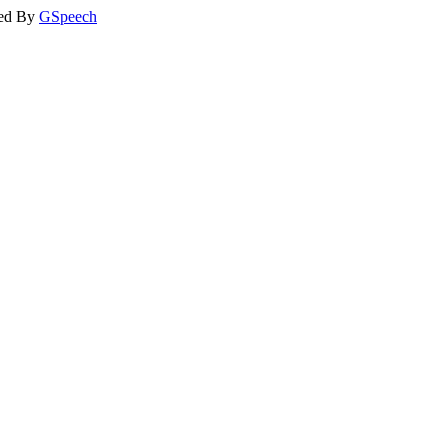
ed By
GSpeech