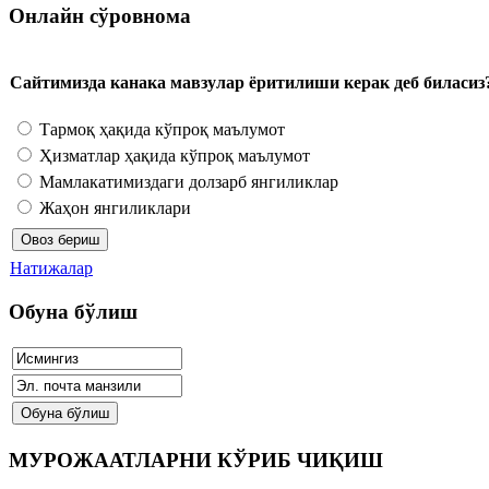
Онлайн сўровнома
Сайтимизда канака мавзулар ёритилиши керак деб биласиз
Тармоқ ҳақида кўпроқ маълумот
Ҳизматлар ҳақида кўпроқ маълумот
Мамлакатимиздаги долзарб янгиликлар
Жаҳон янгиликлари
Натижалар
Обуна бўлиш
МУРОЖААТЛАРНИ КЎРИБ ЧИҚИШ