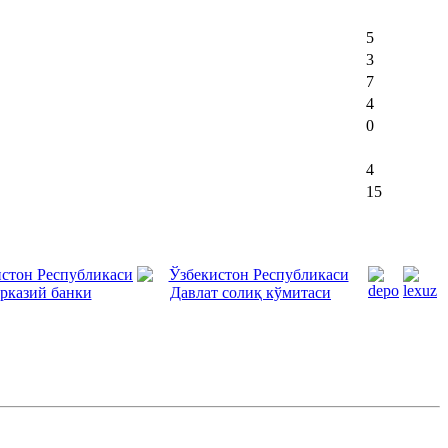
5
3
7
4
0
4
15