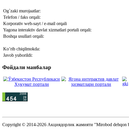
Og`zaki murojaatlar:
Telefon / faks orqali:
Korporativ web-sayt / e-mail orqali
Yagona interaktiv davlat xizmatlari portali orqali:
Boshqa usullari orqali:
Ko’rib chiqilmokda:
Javob yuborildi:
Фойдали манбалар
Copyright © 2014-2026 Акциядорлик жамияти "Mirobod dehqon b