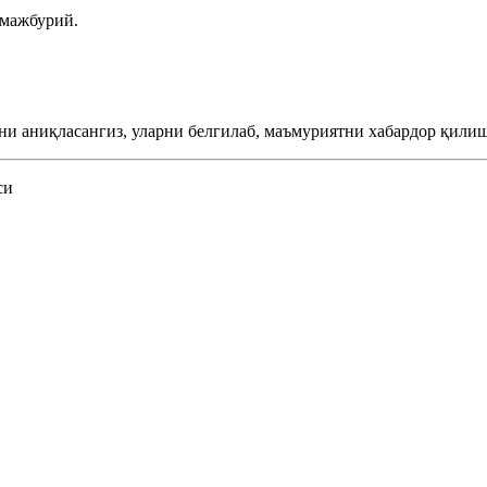
 мажбурий.
ни аниқласангиз, уларни белгилаб, маъмуриятни хабардор қилиш
си