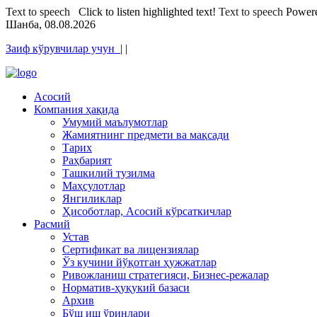
Text to speech
Click to listen highlighted text!
Text to speech
Power
Шанба, 08.08.2026
Заиф кўрувчилар учун
|
|
Асосий
Компания ҳақида
Умумий маълумотлар
Жамиятнинг предмети ва мақсади
Тарих
Раҳбарият
Ташкилий тузилма
Маҳсулотлар
Янгиликлар
Ҳисоботлар, Асосий кўрсаткичлар
Расмий
Устав
Сертификат ва лицензиялар
Ўз кучини йўқотган ҳужжатлар
Ривожланиш стратегияси, Бизнес-режалар
Норматив-ҳуқукий базаси
Архив
Бўш иш ўринлари