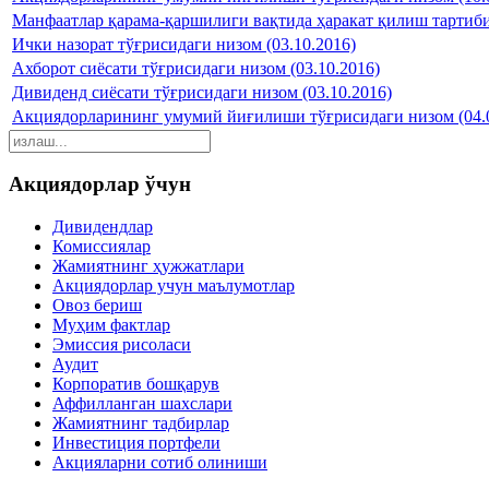
Манфаатлар қарама-қаршилиги вақтида ҳаракат қилиш тартиби 
Ички назорат тўғрисидаги низом (03.10.2016)
Ахборот сиёсати тўғрисидаги низом (03.10.2016)
Дивиденд сиёсати тўғрисидаги низом (03.10.2016)
Акциядорларининг умумий йиғилиши тўғрисидаги низом (04.0
Акциядорлар ўчун
Дивидендлар
Комиссиялар
Жамиятнинг ҳужжатлари
Акциядорлар учун маълумотлар
Овоз бериш
Муҳим фактлар
Эмиссия рисоласи
Аудит
Корпоратив бошқарув
Аффилланган шахслари
Жамиятнинг тадбирлар
Инвестиция портфели
Акцияларни сотиб олиниши