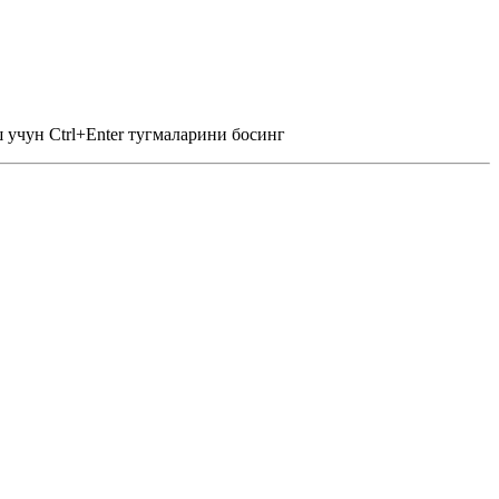
 учун Ctrl+Enter тугмаларини босинг