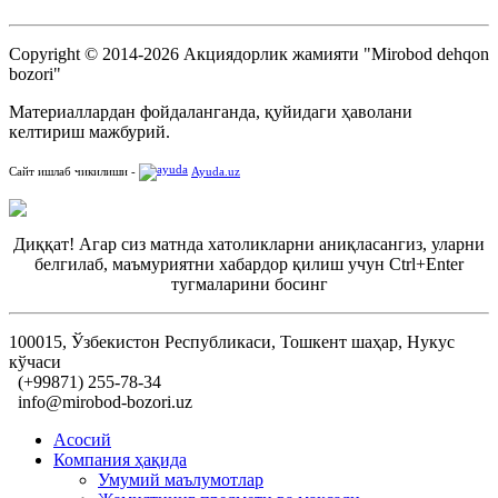
Copyright © 2014-2026 Акциядорлик жамияти "Mirobod dehqon
bozori"
Материаллардан фойдаланганда, қуйидаги ҳаволани
келтириш мажбурий.
Сайт ишлаб чикилиши -
Ayuda.uz
Диққат! Агар сиз матнда хатоликларни аниқласангиз, уларни
белгилаб, маъмуриятни хабардор қилиш учун Ctrl+Enter
тугмаларини босинг
100015, Ўзбекистон Республикаси, Тошкент шаҳар, Нукус
кўчаси
(+99871) 255-78-34
info@mirobod-bozori.uz
Асосий
Компания ҳақида
Умумий маълумотлар