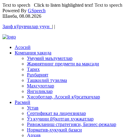
Text to speech
Click to listen highlighted text!
Text to speech
Powered By
GSpeech
Шанба, 08.08.2026
Заиф кўрувчилар учун
|
|
Асосий
Компания ҳақида
Умумий маълумотлар
Жамиятнинг предмети ва мақсади
Тарих
Раҳбарият
Ташкилий тузилма
Маҳсулотлар
Янгиликлар
Ҳисоботлар, Асосий кўрсаткичлар
Расмий
Устав
Сертификат ва лицензиялар
Ўз кучини йўқотган ҳужжатлар
Ривожланиш стратегияси, Бизнес-режалар
Норматив-ҳуқукий базаси
Архив