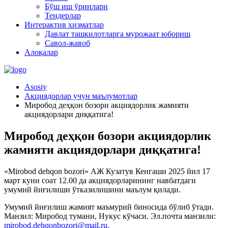
Бўш иш ўринлари
Тендерлар
Интерактив хизматлар
Давлат ташкилотларга мурожаат юбориш
Савол-жавоб
Алоқалар
Asosiy
Акциядорлар учун маълумотлар
Миробод деҳқон бозори акциядорлик жамияти
акциядорлари диққатига!
Миробод деҳқон бозори акциядорлик
жамияти акциядорлари диққатига!
«Mirobod dehqon bozori» АЖ Кузатув Кенгаши 2025 йил 17
март куни соат 12.00 да акциядорларининг навбатдаги
умумий йиғилиши ўтказилишини маълум қилади.
Умумий йиғилиш жамият маъмурий биносида бўлиб ўтади.
Манзил: Миробод тумани, Нукус кўчаси. Эл.почта манзили:
mirobod.dehqonbozori@mail.ru.