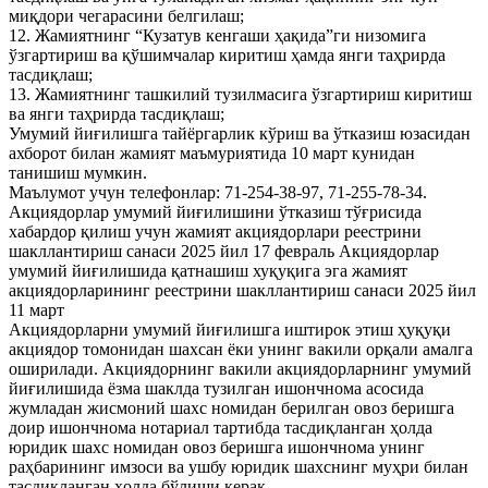
миқдори чегарасини белгилаш;
12. Жамиятнинг “Кузатув кенгаши ҳақида”ги низомига
ўзгартириш ва қўшимчалар киритиш ҳамда янги таҳрирда
тасдиқлаш;
13. Жамиятнинг ташкилий тузилмасига ўзгартириш киритиш
ва янги таҳрирда тасдиқлаш;
Умумий йиғилишга тайёргарлик кўриш ва ўтказиш юзасидан
ахборот билан жамият маъмуриятида 10 март кунидан
танишиш мумкин.
Маълумот учун телефонлар: 71-254-38-97, 71-255-78-34.
Акциядорлар умумий йиғилишини ўтказиш тўғрисида
хабардор қилиш учун жамият акциядорлари реестрини
шакллантириш санаси 2025 йил 17 февраль Акциядорлар
умумий йиғилишида қатнашиш хуқуқига эга жамият
акциядорларининг реестрини шакллантириш санаси 2025 йил
11 март
Акциядорларни умумий йиғилишга иштирок этиш ҳуқуқи
акциядор томонидан шахсан ёки унинг вакили орқали амалга
оширилади. Акциядорнинг вакили акциядорларнинг умумий
йиғилишида ёзма шаклда тузилган ишончнома асосида
жумладан жисмоний шахс номидан берилган овоз беришга
доир ишончнома нотариал тартибда тасдиқланган ҳолда
юридик шахс номидан овоз беришга ишончнома унинг
раҳбарининг имзоси ва ушбу юридик шахснинг муҳри билан
тасдиқланган ҳолда бўлиши керак.