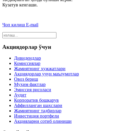
Кузатув кенгаши.
Чоп килиш
E-mail
Акциядорлар ўчун
Дивидендлар
Комиссиялар
Жамиятнинг ҳужжатлари
Акциядорлар учун маълумотлар
Овоз бериш
Муҳим фактлар
Эмиссия рисоласи
Аудит
Корпоратив бошқарув
Аффилланган шахслари
Жамиятнинг тадбирлар
Инвестиция портфели
Акцияларни сотиб олиниши