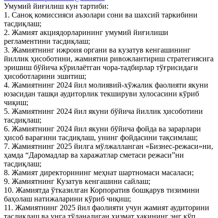
Умумий йиғилиш кун тартиби:
1. Саноқ комиссияси аъзолари сони ва шахсий таркибини
тасдиқлаш;
2. Жамият акциядорларининг умумий йиғилиши
регламентини тасдиқлаш;
3. Жамиятнинг ижроия органи ва кузатув кенгашининг
йиллик ҳисоботини, жамиятни ривожлантириш стратегиясига
эришиш бўйича кўрилаётган чора-тадбирлар тўғрисидаги
ҳисоботларини эшитиш;
4. Жамиятнинг 2024 йил молиявий-хўжалик фаолияти якуни
юзасидан ташқи аудиторлик текшируви хулосасини кўриб
чиқиш;
5. Жамиятнинг 2024 йил якуни бўйича йиллик ҳисоботини
тасдиқлаш;
6. Жамиятнинг 2024 йил якуни бўйича фойда ва зарарлари
ҳисоб варағини тасдиқлаш, унинг фойдасини тақсимлаш;
7. Жамиятнинг 2025 йилга мўлжалланган «Бизнес-режаси»ни,
ҳамда “Даромадлар ва харажатлар сметаси режаси”ни
тасдиқлаш;
8. Жамият директорининг меҳнат шартномаси масаласи;
9. Жамиятнинг Кузатув кенгашини сайлаш;
10. Жамиятда ўтказилган Корпоратив бошқарув тизимини
баҳолаш натижаларини кўриб чиқиш;
11. Жамиятнинг 2025 йил фаолияти учун жамият аудиторини
тасдиқлаш ва унга тўланадиган хизмат ҳақининг энг кўп