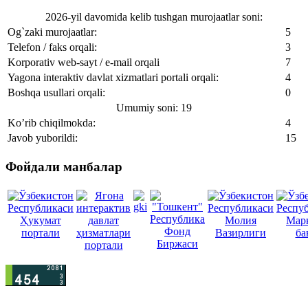
2026-yil davomida kelib tushgan murojaatlar soni:
Og`zaki murojaatlar:
5
Telefon / faks orqali:
3
Korporativ web-sayt / e-mail orqali
7
Yagona interaktiv davlat xizmatlari portali orqali:
4
Boshqa usullari orqali:
0
Umumiy soni: 19
Ko’rib chiqilmokda:
4
Javob yuborildi:
15
Фойдали манбалар