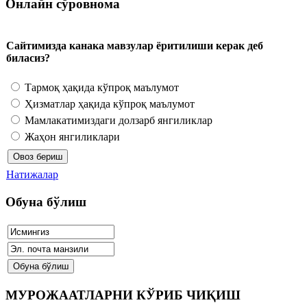
Онлайн сўровнома
Сайтимизда канака мавзулар ёритилиши керак деб
биласиз?
Тармоқ ҳақида кўпроқ маълумот
Ҳизматлар ҳақида кўпроқ маълумот
Мамлакатимиздаги долзарб янгиликлар
Жаҳон янгиликлари
Натижалар
Обуна бўлиш
МУРОЖААТЛАРНИ КЎРИБ ЧИҚИШ