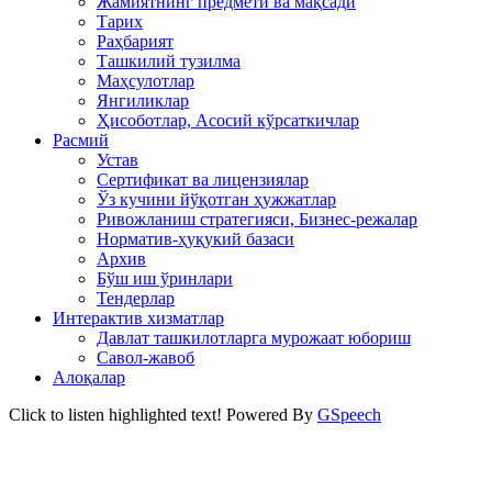
Жамиятнинг предмети ва мақсади
Тарих
Раҳбарият
Ташкилий тузилма
Маҳсулотлар
Янгиликлар
Ҳисоботлар, Асосий кўрсаткичлар
Расмий
Устав
Сертификат ва лицензиялар
Ўз кучини йўқотган ҳужжатлар
Ривожланиш стратегияси, Бизнес-режалар
Норматив-ҳуқукий базаси
Архив
Бўш иш ўринлари
Тендерлар
Интерактив хизматлар
Давлат ташкилотларга мурожаат юбориш
Савол-жавоб
Алоқалар
Click to listen highlighted text!
Powered By
GSpeech