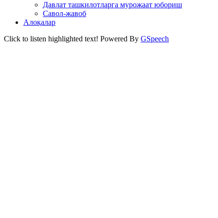
Давлат ташкилотларга мурожаат юбориш
Савол-жавоб
Алоқалар
Click to listen highlighted text!
Powered By
GSpeech