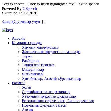
Text to speech
Click to listen highlighted text!
Text to speech
Powered By
GSpeech
Якшанба, 09.08.2026
Заиф кўрувчилар учун
|
|
Асосий
Компания ҳақида
Умумий маълумотлар
Жамиятнинг предмети ва мақсади
Тарих
Раҳбарият
Ташкилий тузилма
Маҳсулотлар
Янгиликлар
Ҳисоботлар, Асосий кўрсаткичлар
Расмий
Устав
Сертификат ва лицензиялар
Ўз кучини йўқотган ҳужжатлар
Ривожланиш стратегияси, Бизнес-режалар
Норматив-ҳуқукий базаси
Архив