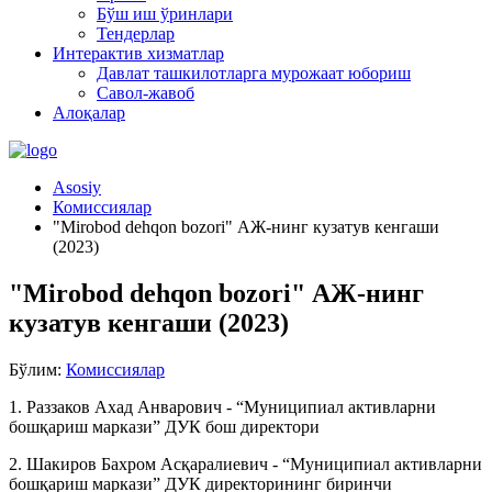
Бўш иш ўринлари
Тендерлар
Интерактив хизматлар
Давлат ташкилотларга мурожаат юбориш
Савол-жавоб
Алоқалар
Asosiy
Комиссиялар
"Mirobod dehqon bozori" АЖ-нинг кузатув кенгаши
(2023)
"Mirobod dehqon bozori" АЖ-нинг
кузатув кенгаши (2023)
Бўлим:
Комиссиялар
1. Раззаков Ахад Анварович - “Муниципиал активларни
бошқариш маркази” ДУК бош директори
2. Шакиров Бахром Асқаралиевич - “Муниципиал активларни
бошқариш маркази” ДУК директорининг биринчи