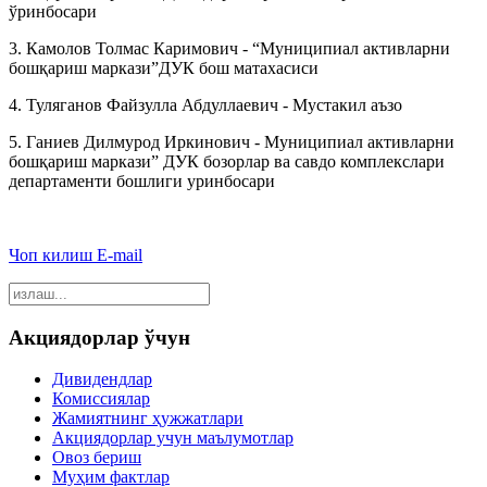
ўринбосари
3. Камолов Толмас Каримович - “Муниципиал активларни
бошқариш маркази”ДУК бош матахасиси
4. Туляганов Файзулла Абдуллаевич - Мустакил аъзо
5. Ганиев Дилмурод Иркинович - Муниципиал активларни
бошқариш маркази” ДУК бозорлар ва савдо комплекслари
департаменти бошлиги уринбосари
Чоп килиш
E-mail
Акциядорлар ўчун
Дивидендлар
Комиссиялар
Жамиятнинг ҳужжатлари
Акциядорлар учун маълумотлар
Овоз бериш
Муҳим фактлар