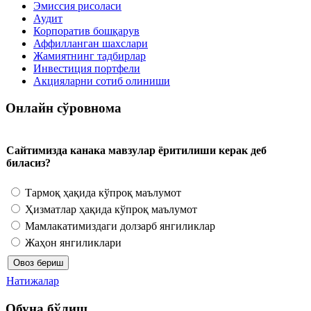
Эмиссия рисоласи
Аудит
Корпоратив бошқарув
Аффилланган шахслари
Жамиятнинг тадбирлар
Инвестиция портфели
Акцияларни сотиб олиниши
Онлайн сўровнома
Сайтимизда канака мавзулар ёритилиши керак деб
биласиз?
Тармоқ ҳақида кўпроқ маълумот
Ҳизматлар ҳақида кўпроқ маълумот
Мамлакатимиздаги долзарб янгиликлар
Жаҳон янгиликлари
Натижалар
Обуна бўлиш