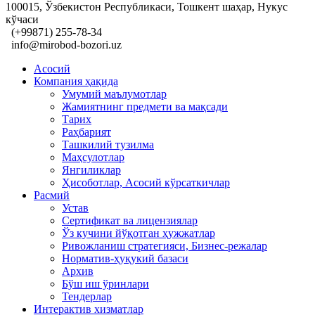
100015, Ўзбекистон Республикаси, Тошкент шаҳар, Нукус
кўчаси
(+99871) 255-78-34
info@mirobod-bozori.uz
Асосий
Компания ҳақида
Умумий маълумотлар
Жамиятнинг предмети ва мақсади
Тарих
Раҳбарият
Ташкилий тузилма
Маҳсулотлар
Янгиликлар
Ҳисоботлар, Асосий кўрсаткичлар
Расмий
Устав
Сертификат ва лицензиялар
Ўз кучини йўқотган ҳужжатлар
Ривожланиш стратегияси, Бизнес-режалар
Норматив-ҳуқукий базаси
Архив
Бўш иш ўринлари
Тендерлар
Интерактив хизматлар