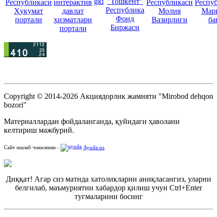
Copyright © 2014-2026 Акциядорлик жамияти "Mirobod dehqon
bozori"
Материаллардан фойдаланганда, қуйидаги ҳаволани
келтириш мажбурий.
Сайт ишлаб чикилиши -
Ayuda.uz
Диққат! Агар сиз матнда хатоликларни аниқласангиз, уларни
белгилаб, маъмуриятни хабардор қилиш учун Ctrl+Enter
тугмаларини босинг