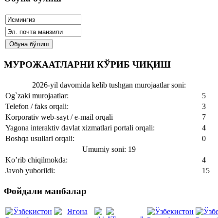
МУРОЖААТЛАРНИ КЎРИБ ЧИҚИШ
2026-yil davomida kelib tushgan murojaatlar soni:
Og`zaki murojaatlar:
5
Telefon / faks orqali:
3
Korporativ web-sayt / e-mail orqali
7
Yagona interaktiv davlat xizmatlari portali orqali:
4
Boshqa usullari orqali:
0
Umumiy soni: 19
Ko’rib chiqilmokda:
4
Javob yuborildi:
15
Фойдали манбалар